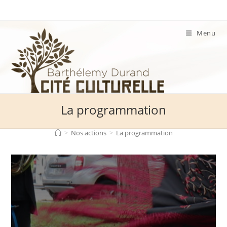
Skip
to
content
Menu
La programmation
>
Nos actions
>
La programmation