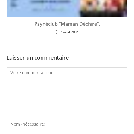
Psynéclub “Maman Déchire”.
7 avril 2025
Laisser un commentaire
Comment
Enter
your