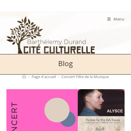
Skip
to
content
Menu
Blog
>
Page d'accueil
>
Concert Fête de la Musique