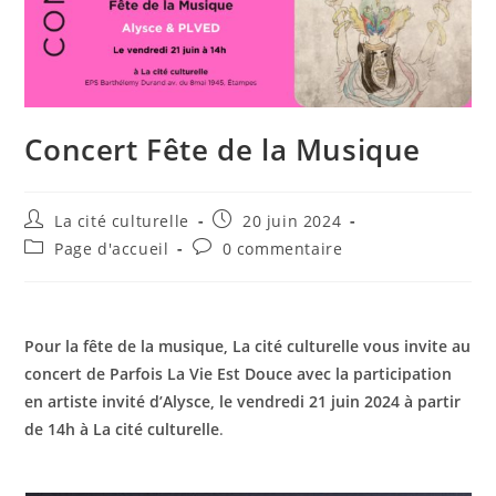
Concert Fête de la Musique
Auteur/autrice
Publication
La cité culturelle
20 juin 2024
de
publiée :
Post
Commentaires
Page d'accueil
0 commentaire
la
category:
de
publication :
la
publication :
Pour la fête de la musique, La cité culturelle vous invite au
concert de Parfois La Vie Est Douce avec la participation
en artiste invité d’Alysce, le vendredi 21 juin 2024 à partir
de 14h
à La cité culturelle
.