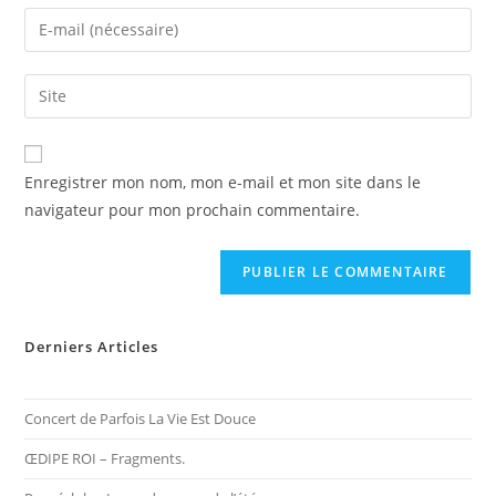
name
Enter
or
your
username
email
Saisir
to
address
l’URL
comment
to
de
comment
votre
Enregistrer mon nom, mon e-mail et mon site dans le
site
navigateur pour mon prochain commentaire.
(facultatif)
Derniers Articles
Concert de Parfois La Vie Est Douce
ŒDIPE ROI – Fragments.