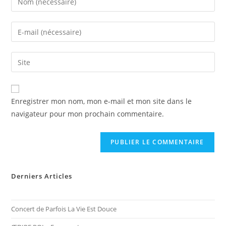
your
name
Enter
or
your
username
email
Saisir
to
address
l’URL
comment
to
de
comment
votre
Enregistrer mon nom, mon e-mail et mon site dans le
site
navigateur pour mon prochain commentaire.
(facultatif)
Derniers Articles
Concert de Parfois La Vie Est Douce