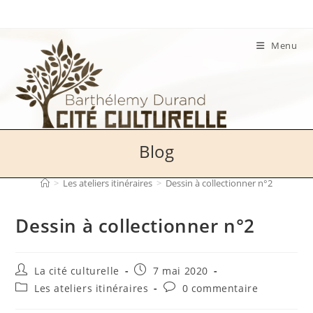
Skip
to
content
Menu
Blog
>
Les ateliers itinéraires
>
Dessin à collectionner n°2
Dessin à collectionner n°2
Auteur/autrice
Publication
La cité culturelle
7 mai 2020
de
publiée :
Post
Commentaires
Les ateliers itinéraires
0 commentaire
la
category:
de
publication :