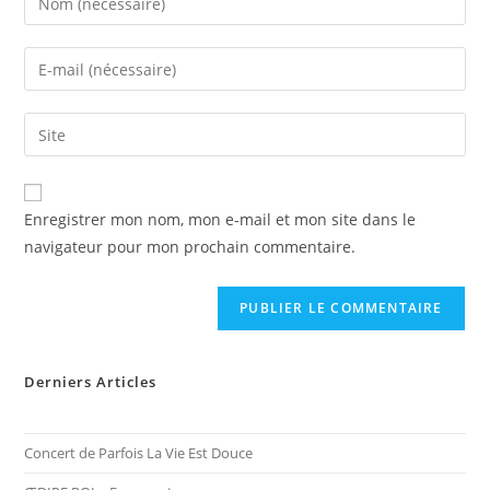
your
name
Enter
or
your
username
email
Saisir
to
address
l’URL
comment
to
de
comment
votre
Enregistrer mon nom, mon e-mail et mon site dans le
site
navigateur pour mon prochain commentaire.
(facultatif)
Derniers Articles
Concert de Parfois La Vie Est Douce