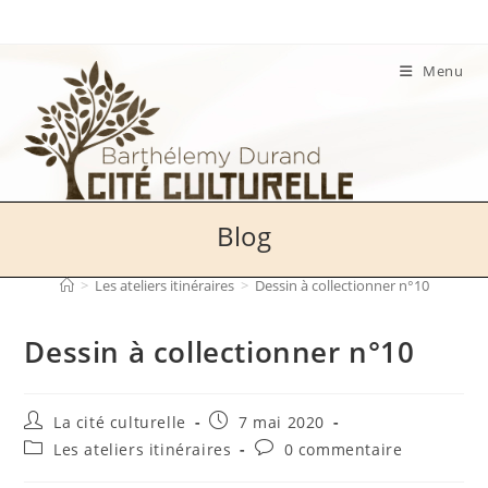
Skip
to
content
Menu
Blog
>
Les ateliers itinéraires
>
Dessin à collectionner n°10
Dessin à collectionner n°10
Auteur/autrice
Publication
La cité culturelle
7 mai 2020
de
publiée :
Post
Commentaires
Les ateliers itinéraires
0 commentaire
la
category:
de
publication :