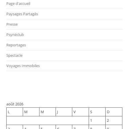
Page d'accueil
Paysages Partagés
Presse
Psynéclub
Reportages
Spectacle
Voyages Immobiles
août 2026
L
M
M
J
V
S
D
1
2
3
4
5
6
7
8
9