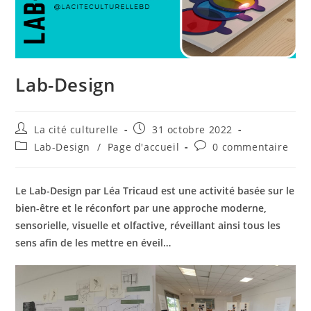
Lab-Design
Auteur/autrice
Publication
La cité culturelle
31 octobre 2022
de
publiée :
Post
Commentaires
Lab-Design
/
Page d'accueil
0 commentaire
la
category:
de
publication :
la
publication :
Le Lab-Design par Léa Tricaud est une activité basée sur le
bien-être et le réconfort par une approche moderne,
sensorielle, visuelle et olfactive, réveillant ainsi tous les
sens afin de les mettre en éveil…