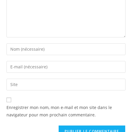
Enter
your
name
Enter
or
your
username
email
Saisir
to
address
l’URL
comment
to
de
comment
votre
Enregistrer mon nom, mon e-mail et mon site dans le
site
navigateur pour mon prochain commentaire.
(facultatif)