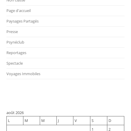
Non classé
Page d'accueil
Paysages Partagés
Presse
Psynéclub
Reportages
Spectacle
Voyages Immobiles
août 2026
L
M
M
J
V
S
D
1
2