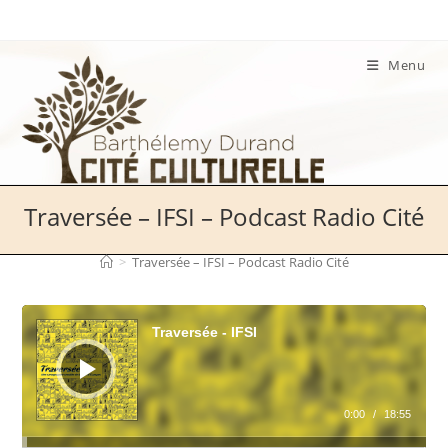
Skip
to
content
Menu
Traversée – IFSI – Podcast Radio Cité
>
Traversée – IFSI – Podcast Radio Cité
Lecteur
audio
Traversée - IFSI
0:00
/
18:55