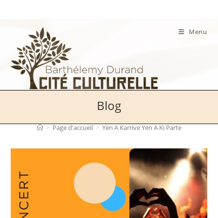
Skip
to
content
Menu
Blog
>
Page d'accueil
>
Yen A Karrive Yen A Ki Parte